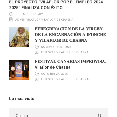
EL PROYECTO “VILAFLOR POR EL EMPLEO 2024-
2025” FINALIZA CON ÉXITO
DICIEMBRE 17, 2025
ADMIN VILAFLOR VILAFLOR DE CHASNA
𝐏𝐄𝐑𝐄𝐆𝐑𝐈𝐍𝐀𝐂𝐈Ó𝐍 𝐃𝐄 𝐋𝐀 𝐕𝐈𝐑𝐆𝐄𝐍
𝐃𝐄 𝐋𝐀 𝐄𝐍𝐂𝐀𝐑𝐍𝐀𝐂𝐈Ó𝐍 𝐀 𝐈𝐅𝐎𝐍𝐂𝐇𝐄
𝐘 𝐕𝐈𝐋𝐀𝐅𝐋𝐎𝐑 𝐃𝐄 𝐂𝐇𝐀𝐒𝐍𝐀
NOVIEMBRE 23, 2025
EDITORES VILAFLOR DE CHASNA
𝐅𝐄𝐒𝐓𝐈𝐕𝐀𝐋 𝐂𝐀𝐍𝐀𝐑𝐈𝐀𝐒 𝐈𝐌𝐏𝐑𝐎𝐕𝐈𝐒𝐀.
Vilaflor de Chasna
OCTUBRE 27, 2025
EDITORES VILAFLOR DE CHASNA
Lo más visto
Cultura
31