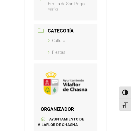
Ermita de San Roque
Vilaflor
CATEGORÍA
Cultura
Fiestas
Altern
Alter
ORGANIZADOR
AYUNTAMIENTO DE
VILAFLOR DE CHASNA