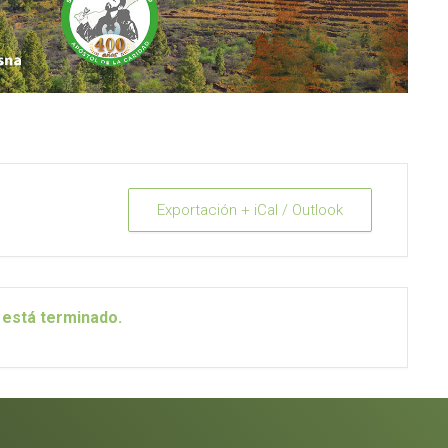
Exportación + iCal / Outlook
 está terminado.