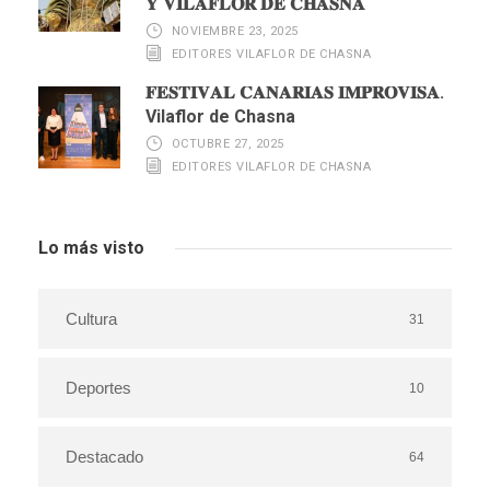
𝐘 𝐕𝐈𝐋𝐀𝐅𝐋𝐎𝐑 𝐃𝐄 𝐂𝐇𝐀𝐒𝐍𝐀
NOVIEMBRE 23, 2025
EDITORES VILAFLOR DE CHASNA
𝐅𝐄𝐒𝐓𝐈𝐕𝐀𝐋 𝐂𝐀𝐍𝐀𝐑𝐈𝐀𝐒 𝐈𝐌𝐏𝐑𝐎𝐕𝐈𝐒𝐀.
Vilaflor de Chasna
OCTUBRE 27, 2025
EDITORES VILAFLOR DE CHASNA
Lo más visto
Cultura
31
Deportes
10
Destacado
64