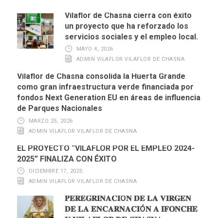
Vilaflor de Chasna cierra con éxito
un proyecto que ha reforzado los
servicios sociales y el empleo local.
MAYO 4, 2026
ADMIN VILAFLOR VILAFLOR DE CHASNA
Vilaflor de Chasna consolida la Huerta Grande
como gran infraestructura verde financiada por
fondos Next Generation EU en áreas de influencia
de Parques Nacionales
MARZO 25, 2026
ADMIN VILAFLOR VILAFLOR DE CHASNA
EL PROYECTO “VILAFLOR POR EL EMPLEO 2024-
2025” FINALIZA CON ÉXITO
DICIEMBRE 17, 2025
ADMIN VILAFLOR VILAFLOR DE CHASNA
𝐏𝐄𝐑𝐄𝐆𝐑𝐈𝐍𝐀𝐂𝐈Ó𝐍 𝐃𝐄 𝐋𝐀 𝐕𝐈𝐑𝐆𝐄𝐍
𝐃𝐄 𝐋𝐀 𝐄𝐍𝐂𝐀𝐑𝐍𝐀𝐂𝐈Ó𝐍 𝐀 𝐈𝐅𝐎𝐍𝐂𝐇𝐄