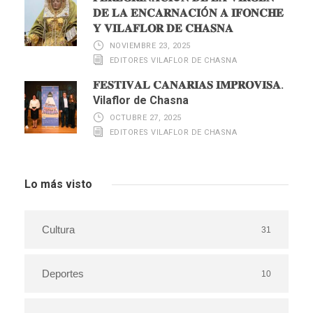
𝐃𝐄 𝐋𝐀 𝐄𝐍𝐂𝐀𝐑𝐍𝐀𝐂𝐈Ó𝐍 𝐀 𝐈𝐅𝐎𝐍𝐂𝐇𝐄
𝐘 𝐕𝐈𝐋𝐀𝐅𝐋𝐎𝐑 𝐃𝐄 𝐂𝐇𝐀𝐒𝐍𝐀
NOVIEMBRE 23, 2025
EDITORES VILAFLOR DE CHASNA
𝐅𝐄𝐒𝐓𝐈𝐕𝐀𝐋 𝐂𝐀𝐍𝐀𝐑𝐈𝐀𝐒 𝐈𝐌𝐏𝐑𝐎𝐕𝐈𝐒𝐀.
Vilaflor de Chasna
OCTUBRE 27, 2025
EDITORES VILAFLOR DE CHASNA
Lo más visto
Cultura
31
Deportes
10