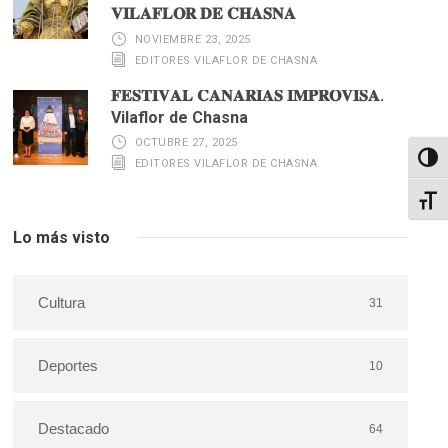
𝐕𝐈𝐋𝐀𝐅𝐋𝐎𝐑 𝐃𝐄 𝐂𝐇𝐀𝐒𝐍𝐀
NOVIEMBRE 23, 2025
EDITORES VILAFLOR DE CHASNA
𝐅𝐄𝐒𝐓𝐈𝐕𝐀𝐋 𝐂𝐀𝐍𝐀𝐑𝐈𝐀𝐒 𝐈𝐌𝐏𝐑𝐎𝐕𝐈𝐒𝐀.
Vilaflor de Chasna
OCTUBRE 27, 2025
Altern
EDITORES VILAFLOR DE CHASNA
Alter
Lo más visto
Cultura
31
Deportes
10
Destacado
64