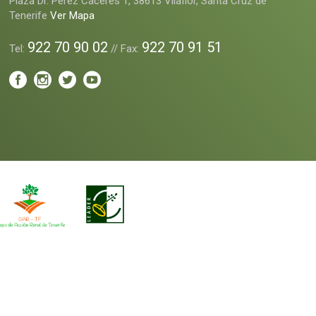
Plaza Dr. Perez Cáceres 1, 38613 Vilaflor, Santa Cruz de
Tenerife
Ver Mapa
922 70 90 02
922 70 91 51
Tel:
// Fax: