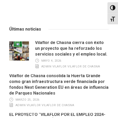
Altern
Alter
Últimas noticias
Vilaflor de Chasna cierra con éxito
un proyecto que ha reforzado los
servicios sociales y el empleo local.
MAYO 4, 2026
ADMIN VILAFLOR VILAFLOR DE CHASNA
Vilaflor de Chasna consolida la Huerta Grande
como gran infraestructura verde financiada por
fondos Next Generation EU en áreas de influencia
de Parques Nacionales
MARZO 25, 2026
ADMIN VILAFLOR VILAFLOR DE CHASNA
EL PROYECTO “VILAFLOR POR EL EMPLEO 2024-