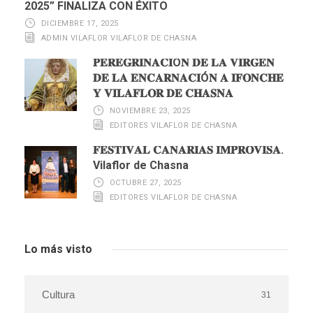
2025” FINALIZA CON ÉXITO
DICIEMBRE 17, 2025
ADMIN VILAFLOR VILAFLOR DE CHASNA
𝐏𝐄𝐑𝐄𝐆𝐑𝐈𝐍𝐀𝐂𝐈Ó𝐍 𝐃𝐄 𝐋𝐀 𝐕𝐈𝐑𝐆𝐄𝐍
𝐃𝐄 𝐋𝐀 𝐄𝐍𝐂𝐀𝐑𝐍𝐀𝐂𝐈Ó𝐍 𝐀 𝐈𝐅𝐎𝐍𝐂𝐇𝐄
𝐘 𝐕𝐈𝐋𝐀𝐅𝐋𝐎𝐑 𝐃𝐄 𝐂𝐇𝐀𝐒𝐍𝐀
NOVIEMBRE 23, 2025
EDITORES VILAFLOR DE CHASNA
𝐅𝐄𝐒𝐓𝐈𝐕𝐀𝐋 𝐂𝐀𝐍𝐀𝐑𝐈𝐀𝐒 𝐈𝐌𝐏𝐑𝐎𝐕𝐈𝐒𝐀.
Vilaflor de Chasna
OCTUBRE 27, 2025
EDITORES VILAFLOR DE CHASNA
Lo más visto
Cultura
31