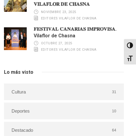
𝐕𝐈𝐋𝐀𝐅𝐋𝐎𝐑 𝐃𝐄 𝐂𝐇𝐀𝐒𝐍𝐀
NOVIEMBRE 23, 2025
EDITORES VILAFLOR DE CHASNA
𝐅𝐄𝐒𝐓𝐈𝐕𝐀𝐋 𝐂𝐀𝐍𝐀𝐑𝐈𝐀𝐒 𝐈𝐌𝐏𝐑𝐎𝐕𝐈𝐒𝐀.
Vilaflor de Chasna
OCTUBRE 27, 2025
Altern
EDITORES VILAFLOR DE CHASNA
Alter
Lo más visto
Cultura
31
Deportes
10
Destacado
64