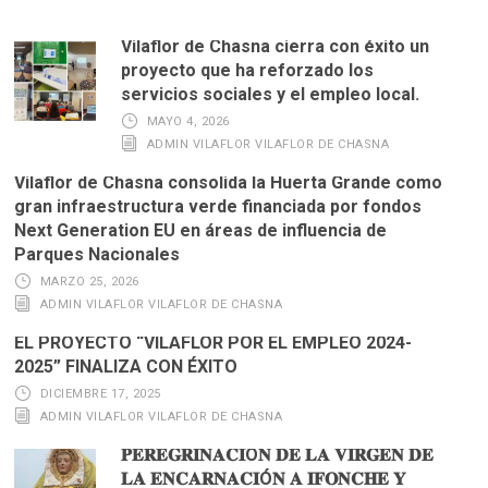
Vilaflor de Chasna cierra con éxito un
proyecto que ha reforzado los
servicios sociales y el empleo local.
MAYO 4, 2026
ADMIN VILAFLOR VILAFLOR DE CHASNA
Vilaflor de Chasna consolida la Huerta Grande como
gran infraestructura verde financiada por fondos
Next Generation EU en áreas de influencia de
Parques Nacionales
MARZO 25, 2026
ADMIN VILAFLOR VILAFLOR DE CHASNA
EL PROYECTO “VILAFLOR POR EL EMPLEO 2024-
2025” FINALIZA CON ÉXITO
DICIEMBRE 17, 2025
ADMIN VILAFLOR VILAFLOR DE CHASNA
𝐏𝐄𝐑𝐄𝐆𝐑𝐈𝐍𝐀𝐂𝐈Ó𝐍 𝐃𝐄 𝐋𝐀 𝐕𝐈𝐑𝐆𝐄𝐍 𝐃𝐄
𝐋𝐀 𝐄𝐍𝐂𝐀𝐑𝐍𝐀𝐂𝐈Ó𝐍 𝐀 𝐈𝐅𝐎𝐍𝐂𝐇𝐄 𝐘