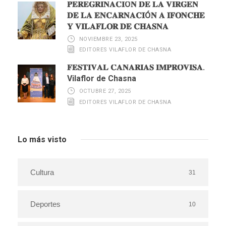
𝐏𝐄𝐑𝐄𝐆𝐑𝐈𝐍𝐀𝐂𝐈Ó𝐍 𝐃𝐄 𝐋𝐀 𝐕𝐈𝐑𝐆𝐄𝐍
𝐃𝐄 𝐋𝐀 𝐄𝐍𝐂𝐀𝐑𝐍𝐀𝐂𝐈Ó𝐍 𝐀 𝐈𝐅𝐎𝐍𝐂𝐇𝐄
𝐘 𝐕𝐈𝐋𝐀𝐅𝐋𝐎𝐑 𝐃𝐄 𝐂𝐇𝐀𝐒𝐍𝐀
NOVIEMBRE 23, 2025
EDITORES VILAFLOR DE CHASNA
𝐅𝐄𝐒𝐓𝐈𝐕𝐀𝐋 𝐂𝐀𝐍𝐀𝐑𝐈𝐀𝐒 𝐈𝐌𝐏𝐑𝐎𝐕𝐈𝐒𝐀.
Vilaflor de Chasna
OCTUBRE 27, 2025
EDITORES VILAFLOR DE CHASNA
Lo más visto
Cultura
31
Deportes
10