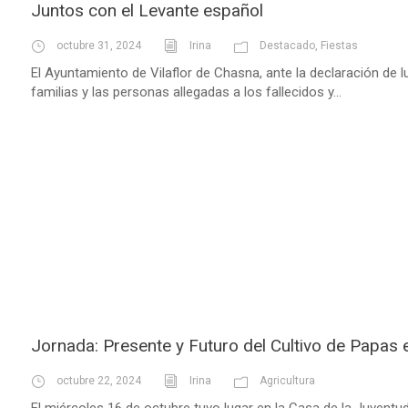
Juntos con el Levante español
octubre 31, 2024
Irina
Destacado
,
Fiestas
El Ayuntamiento de Vilaflor de Chasna, ante la declaración de l
familias y las personas allegadas a los fallecidos y...
Jornada: Presente y Futuro del Cultivo de Papas 
octubre 22, 2024
Irina
Agricultura
El miércoles 16 de octubre tuvo lugar en la Casa de la Juventud