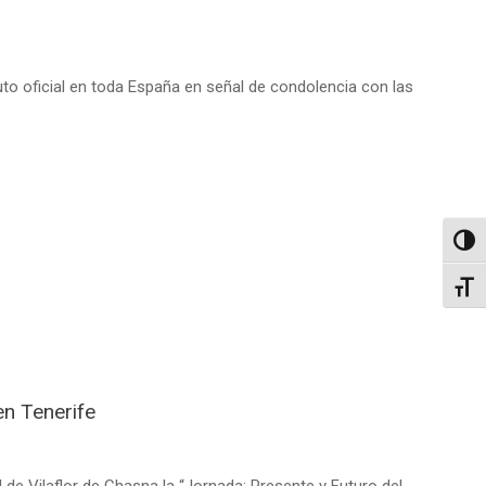
uto oficial en toda España en señal de condolencia con las
Altern
Alter
en Tenerife
 de Vilaflor de Chasna la “Jornada: Presente y Futuro del