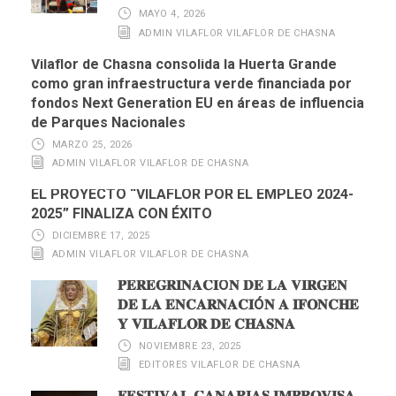
MAYO 4, 2026
ADMIN VILAFLOR VILAFLOR DE CHASNA
Vilaflor de Chasna consolida la Huerta Grande
como gran infraestructura verde financiada por
fondos Next Generation EU en áreas de influencia
de Parques Nacionales
MARZO 25, 2026
ADMIN VILAFLOR VILAFLOR DE CHASNA
EL PROYECTO “VILAFLOR POR EL EMPLEO 2024-
2025” FINALIZA CON ÉXITO
DICIEMBRE 17, 2025
ADMIN VILAFLOR VILAFLOR DE CHASNA
𝐏𝐄𝐑𝐄𝐆𝐑𝐈𝐍𝐀𝐂𝐈Ó𝐍 𝐃𝐄 𝐋𝐀 𝐕𝐈𝐑𝐆𝐄𝐍
𝐃𝐄 𝐋𝐀 𝐄𝐍𝐂𝐀𝐑𝐍𝐀𝐂𝐈Ó𝐍 𝐀 𝐈𝐅𝐎𝐍𝐂𝐇𝐄
𝐘 𝐕𝐈𝐋𝐀𝐅𝐋𝐎𝐑 𝐃𝐄 𝐂𝐇𝐀𝐒𝐍𝐀
NOVIEMBRE 23, 2025
EDITORES VILAFLOR DE CHASNA
𝐅𝐄𝐒𝐓𝐈𝐕𝐀𝐋 𝐂𝐀𝐍𝐀𝐑𝐈𝐀𝐒 𝐈𝐌𝐏𝐑𝐎𝐕𝐈𝐒𝐀.