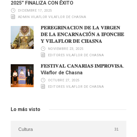
2025” FINALIZA CON ÉXITO
DICIEMBRE 17, 2025
ADMIN VILAFLOR VILAFLOR DE CHASNA
𝐏𝐄𝐑𝐄𝐆𝐑𝐈𝐍𝐀𝐂𝐈Ó𝐍 𝐃𝐄 𝐋𝐀 𝐕𝐈𝐑𝐆𝐄𝐍
𝐃𝐄 𝐋𝐀 𝐄𝐍𝐂𝐀𝐑𝐍𝐀𝐂𝐈Ó𝐍 𝐀 𝐈𝐅𝐎𝐍𝐂𝐇𝐄
𝐘 𝐕𝐈𝐋𝐀𝐅𝐋𝐎𝐑 𝐃𝐄 𝐂𝐇𝐀𝐒𝐍𝐀
NOVIEMBRE 23, 2025
EDITORES VILAFLOR DE CHASNA
𝐅𝐄𝐒𝐓𝐈𝐕𝐀𝐋 𝐂𝐀𝐍𝐀𝐑𝐈𝐀𝐒 𝐈𝐌𝐏𝐑𝐎𝐕𝐈𝐒𝐀.
Vilaflor de Chasna
OCTUBRE 27, 2025
EDITORES VILAFLOR DE CHASNA
Lo más visto
Cultura
31