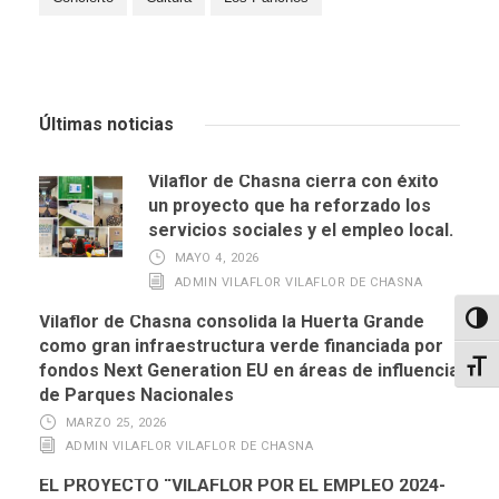
Últimas noticias
Vilaflor de Chasna cierra con éxito
un proyecto que ha reforzado los
servicios sociales y el empleo local.
MAYO 4, 2026
ADMIN VILAFLOR VILAFLOR DE CHASNA
Vilaflor de Chasna consolida la Huerta Grande
Altern
como gran infraestructura verde financiada por
fondos Next Generation EU en áreas de influencia
Alter
de Parques Nacionales
MARZO 25, 2026
ADMIN VILAFLOR VILAFLOR DE CHASNA
EL PROYECTO “VILAFLOR POR EL EMPLEO 2024-